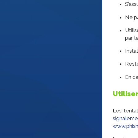
S’ass
Ne pa
Utili
par l
Insta
Reste
En c
Utilis
Les tenta
signalemen
www.phishi