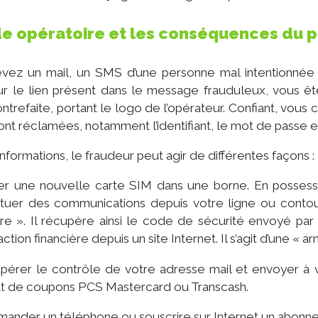
e opératoire et les conséquences du p
vez un mail, un SMS d’une personne mal intentionnée q
sur le lien présent dans le message frauduleux, vous
ontrefaite, portant le logo de l’opérateur. Confiant, vo
ont réclamées, notamment l’identifiant, le mot de passe 
nformations, le fraudeur peut agir de différentes façons :
er une nouvelle carte SIM dans une borne. En possessi
tuer des communications depuis votre ligne ou contourn
re ». Il récupère ainsi le code de sécurité envoyé pa
action financière depuis un site Internet. Il s’agit d’une « 
pérer le contrôle de votre adresse mail et envoyer à
at de coupons PCS Mastercard ou Transcash.
nder un téléphone ou souscrire sur Internet un abonnem