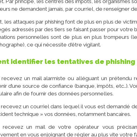
net. Par principe, les centres des impôts, les organismes s
eurs ne demandent jamais, par courriel, de renseigner d
 les attaques par phishing font de plus en plus de victime
égés adressés par des tiers se faisant passer pour votre
mations personnelles sont de plus en plus trompeurs (l
thographe), ce qui nécessite d’être vigilant.
 identifier les tentatives de phishing
 recevez un mail alarmiste ou alléguant un prétendu
nir d’une source de confiance (banque, impôts, etc..). V
laire afin de fournir des données personnelles.
recevez un courriel dans lequel il vous est demandé de 
cident technique » vos données, notamment bancaires.
 recevez un mail de votre opérateur vous précisan
vement en vous enjoignant de régler au plus vite votre f