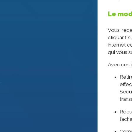
Le mod
Vous rece
cliquant 
internet c
qui vous s
Avec ces i
Retir
effec
Secu
trans
Récu
l’ach
Comma