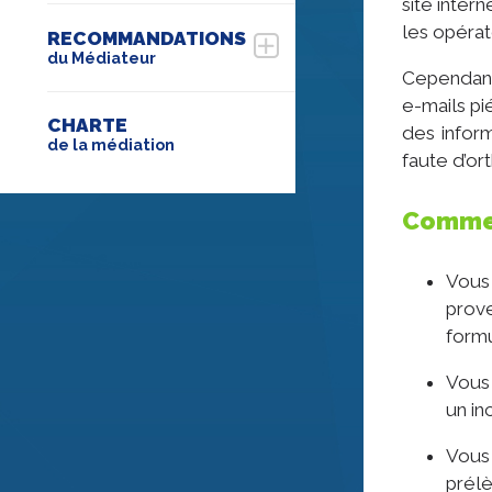
site inter
les opérat
RECOMMANDATIONS
du Médiateur
Cependant,
e-mails pi
CHARTE
des infor
de la médiation
faute d’or
Comment
Vous
prove
formu
Vous 
un in
Vous
prélè