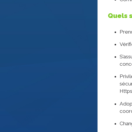
Quels s
Prend
Vérif
S’ass
conc
Privi
sécur
Https
Adop
coord
Chan